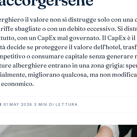
erghiero il valore non si distrugge solo con una 
ariffe sbagliate o con un debito eccessivo. Si dis
tutto, con un CapEx mal governato. Il CapEx è i
tà decide se proteggere il valore dell’hotel, tra
mpetitivo o consumare capitale senza generare r
ture alberghiere entrano in una zona grigia: sp
ialmente, migliorano qualcosa, ma non modifica
o economico.
I
·
01 MAY 2026
·
3 MIN DI LETTURA