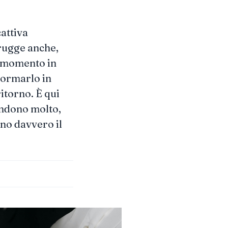
cattiva
trugge anche,
l momento in
sformarlo in
itorno. È qui
endono molto,
no davvero il