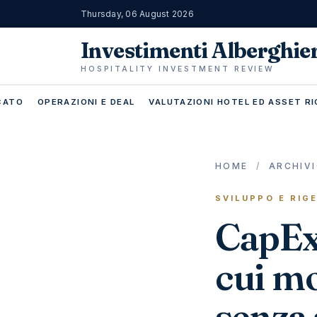
Thursday, 06 August 2026
Investimenti Alberghie
HOSPITALITY INVESTMENT REVIEW
RCATO
OPERAZIONI E DEAL
VALUTAZIONI HOTEL ED ASSET RI
HOME
/
ARCHIV
SVILUPPO E RIG
CapEx 
cui mo
senza