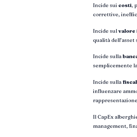
Incide sui
costi
, 
correttive, ineffi
Incide sul
valore
qualità dell’asset
Incide sulla
banca
semplicemente lavo
Incide sulla
fiscal
influenzare ammor
rappresentazione
Il CapEx alberghie
management, finan