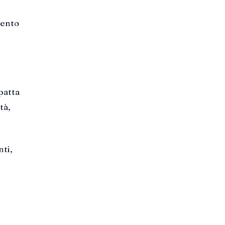
mento
patta
tà,
nti,