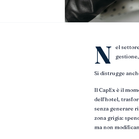
N
el settor
gestione,
Si distrugge anch
Il CapEx è il mom
dell’hotel, trasf
senza generare ri
zona grigia: spen
ma non modificano