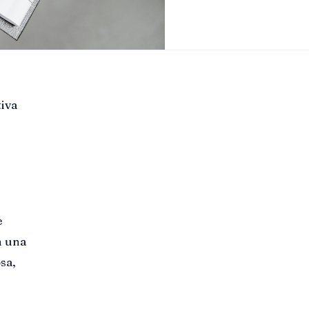
tiva
e
e
n una
sa,