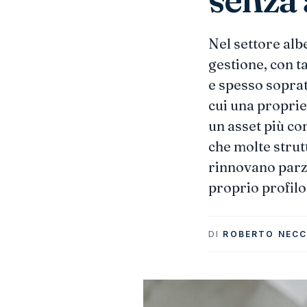
Nel settore alb
gestione, con t
e spesso soprat
cui una proprie
un asset più co
che molte strut
rinnovano parz
proprio profil
DI
ROBERTO NECC