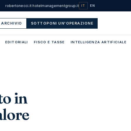
robertonecci.it
·
hotelmanagementgroup.it
IT
EN
ARCHIVIO
SOTTOPONI UN'OPERAZIONE
EDITORIALI
FISCO E TASSE
INTELLIGENZA ARTIFICIALE
to in
alore