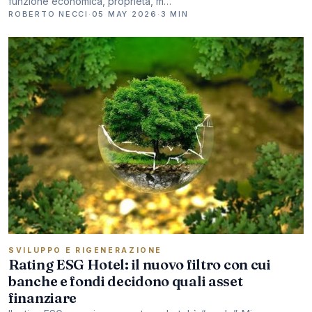
funzione economica, proprietà, m…
ROBERTO NECCI
·
05 MAY 2026
·
3 MIN
SVILUPPO E RIGENERAZIONE
Rating ESG Hotel: il nuovo filtro con cui
banche e fondi decidono quali asset
finanziare