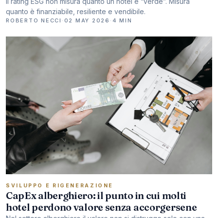
Il rating ESG non misura quanto un hotel è “verde”. Misura
quanto è finanziabile, resiliente e vendibile.
ROBERTO NECCI
·
02 MAY 2026
·
4 MIN
SVILUPPO E RIGENERAZIONE
CapEx alberghiero: il punto in cui molti
hotel perdono valore senza accorgersene