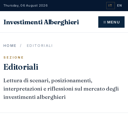
Thursday, 06 August 2026
IT
EN
Investimenti Alberghieri
MENU
HOME
/
EDITORIALI
SEZIONE
Editoriali
Lettura di scenari, posizionamenti,
interpretazioni e riflessioni sul mercato degli
investimenti alberghieri