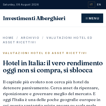
Saturday, 08 August 2026
IT
EN
Investimenti Alberghieri
MENU
HOME
/
ARCHIVIO
/
VALUTAZIONI HOTEL ED
ASSET RICETTIVI
VALUTAZIONI HOTEL ED ASSET RICETTIVI
Hotel in Italia: il vero rendimento
oggi non si compra, si sblocca
Il capitale più evoluto non cerca più hotel da
detenere passivamente. Cerca asset da ripensare,
riposizionare e governare meglio del mercato. E
oggi l’Italia è una delle poche geografie europee in
cui questo vantaggio esiste ancora su scala reale.