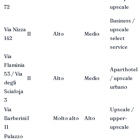
72
upscale
Business /
Via Nizza
upscale
II
Alto
Medio
142
select
service
Via
Flaminia
Aparthotel
53 / Via
II
Alto
Medio
/ upscale
degli
urbano
Scialoja
3
Via
Upscale /
Barberini
I
Molto alto
Alto
upper-
11
upscale
Palazzo