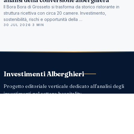
Il Bora Bora di Grosseto si trasforma da storico ristorante in
struttura ricettiva con circa 20 camere. Investimento,
sostenibilità, rischi e opportunità della …
30 JUL 2026
·
3 MIN
Investimenti Alberghieri
Progetto editoriale verticale dedicato all'analisi degli
investimenti nel settore hospitality.
ISCRIVITI ALLA NEWSLETTER
Le analisi e le operazioni più rilevanti, direttamente via email.
Indirizzo email