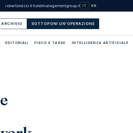
robertonecci.it
·
hotelmanagementgroup.it
IT
EN
ARCHIVIO
SOTTOPONI UN'OPERAZIONE
EDITORIALI
FISCO E TASSE
INTELLIGENZA ARTIFICIALE
 e
twork