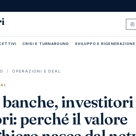
ri
CETTIVI
CRISI E TURNAROUND
SVILUPPO E RIGENERAZIONE
IO
/
OPERAZIONI E DEAL
EAL
 banche, investitori
ori: perché il valore
ghiero nasce dal ne