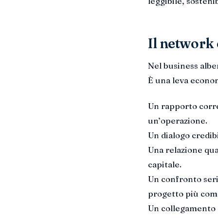
leggibile, sostenib
Il network
Nel business albe
È una leva econo
Un rapporto corr
un’operazione.
Un dialogo credib
Una relazione qual
capitale.
Un confronto seri
progetto più comp
Un collegamento c