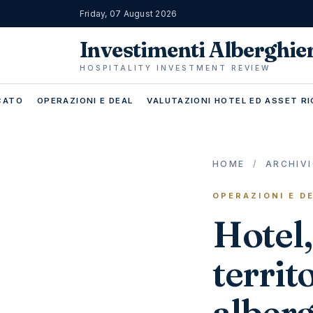
Friday, 07 August 2026
Investimenti Alberghie
HOSPITALITY INVESTMENT REVIEW
RCATO
OPERAZIONI E DEAL
VALUTAZIONI HOTEL ED ASSET RI
HOME
/
ARCHIV
OPERAZIONI E D
Hotel,
territ
alber