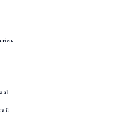
erica.
a al
e il