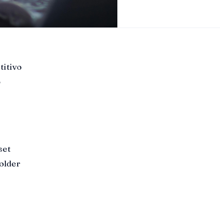
titivo
o
set
holder