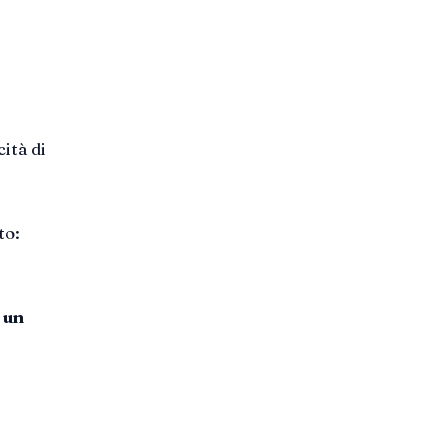
ità di
to:
 un