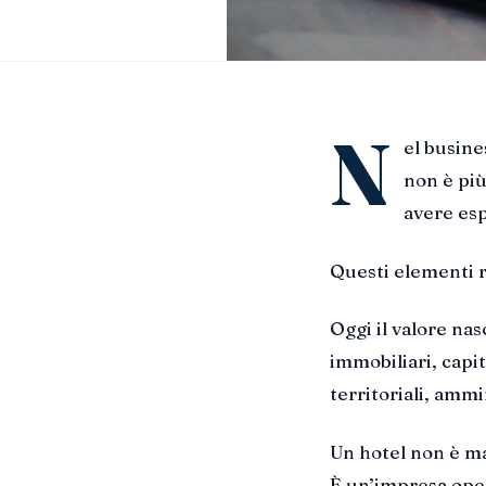
N
el busin
non è più
avere esp
Questi elementi r
Oggi il valore nas
immobiliari, capi
territoriali, ammi
Un hotel non è mai
È un’impresa oper