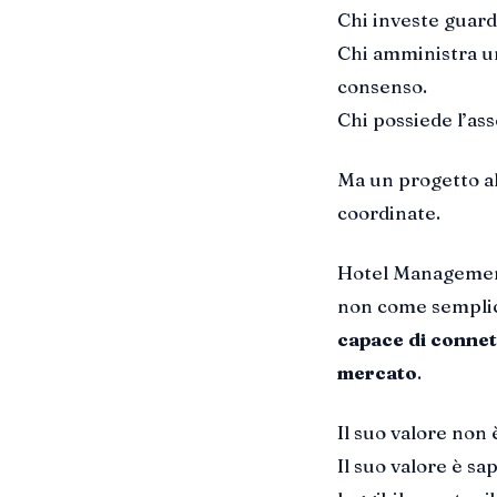
Chi investe guard
Chi amministra un
consenso.
Chi possiede l’as
Ma un progetto a
coordinate.
Hotel Management
non come semplic
capace di connett
mercato
.
Il suo valore non 
Il suo valore è s