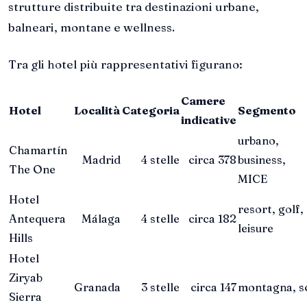
strutture distribuite tra destinazioni urbane,
balneari, montane e wellness.
Tra gli hotel più rappresentativi figurano:
Camere
Hotel
Località
Categoria
Segmento
indicative
urbano,
Chamartín
Madrid
4 stelle
circa 378
business,
The One
MICE
Hotel
resort, golf,
Antequera
Málaga
4 stelle
circa 182
leisure
Hills
Hotel
Ziryab
Granada
3 stelle
circa 147
montagna, s
Sierra