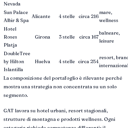
Nevada
Sun Palace
mare,
Alicante
4 stelle
circa 216
Albir & Spa
wellness
Hotel
balneare,
Roses
Girona
3 stelle
circa 167
leisure
Platja
DoubleTree
resort, bran
by Hilton
Huelva
4 stelle
circa 254
internaziona
Islantilla
La composizione del portafoglio è rilevante perché
mostra una strategia non concentrata su un solo
segmento.
GAT lavora su hotel urbani, resort stagionali,
strutture di montagna e prodotti wellness. Ogni
categoria richiede competenze differenti: il