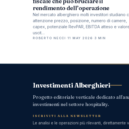
fiscale che può bruciare il
rendimento dell’operazione
Nel mercato alberghiero molti investitori studiano 
attenzione prezzo, posizione, numero di camere,
capex, potenziale RevPAR, EBITDA atteso e valore
uscit…
ROBERTO NECCI
·
11 MAY 2026
·
3 MIN
Investimenti Alberghieri
Progetto editoriale verticale dedicato all'ana
investimenti nel settore hospitality.
ISCRIVITI ALLA NEWSLETTER
Le analisi e le operazioni più rilevanti, direttamente v