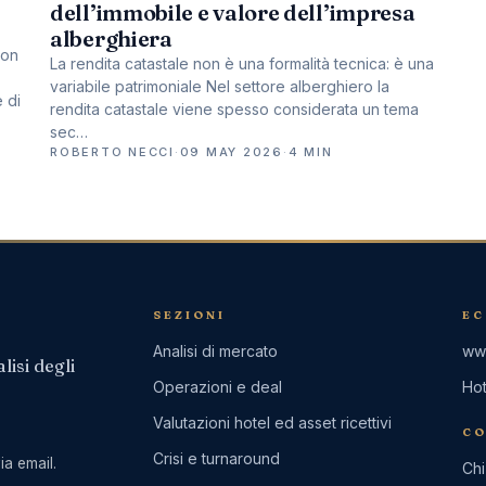
dell’immobile e valore dell’impresa
alberghiera
con
La rendita catastale non è una formalità tecnica: è una
variabile patrimoniale Nel settore alberghiero la
 di
rendita catastale viene spesso considerata un tema
sec…
ROBERTO NECCI
·
09 MAY 2026
·
4 MIN
SEZIONI
EC
Analisi di mercato
www
lisi degli
Operazioni e deal
Ho
Valutazioni hotel ed asset ricettivi
CO
Crisi e turnaround
ia email.
Chi