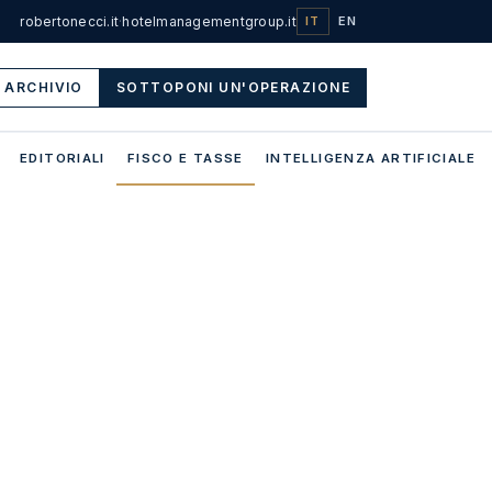
robertonecci.it
·
hotelmanagementgroup.it
IT
EN
ARCHIVIO
SOTTOPONI UN'OPERAZIONE
EDITORIALI
FISCO E TASSE
INTELLIGENZA ARTIFICIALE