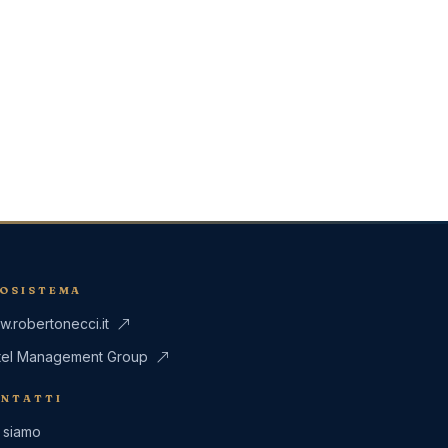
OSISTEMA
.robertonecci.it
tel Management Group
NTATTI
 siamo