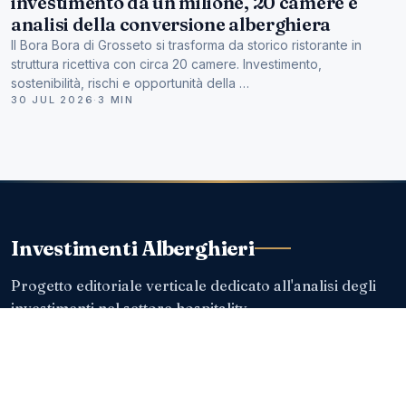
investimento da un milione, 20 camere e
analisi della conversione alberghiera
Il Bora Bora di Grosseto si trasforma da storico ristorante in
struttura ricettiva con circa 20 camere. Investimento,
sostenibilità, rischi e opportunità della …
30 JUL 2026
·
3 MIN
Investimenti Alberghieri
Progetto editoriale verticale dedicato all'analisi degli
investimenti nel settore hospitality.
ISCRIVITI ALLA NEWSLETTER
Le analisi e le operazioni più rilevanti, direttamente via email.
Indirizzo email