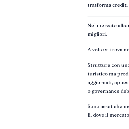
trasforma crediti 
Nel mercato alber
migliori.
A volte si trova neg
Strutture con una
turistico ma prodo
aggiornati, appesa
o governance deb
Sono asset che mo
lì, dove il merca