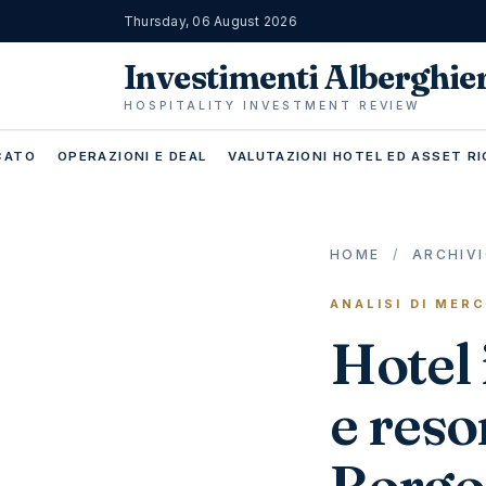
Thursday, 06 August 2026
Investimenti Alberghie
HOSPITALITY INVESTMENT REVIEW
RCATO
OPERAZIONI E DEAL
VALUTAZIONI HOTEL ED ASSET RI
HOME
/
ARCHIV
ANALISI DI MER
Hotel 
e reso
Borgos