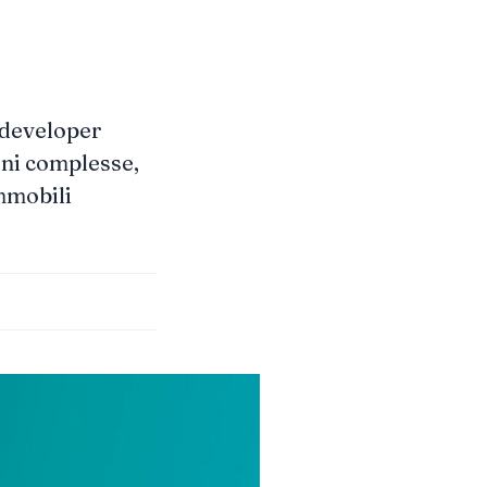
 developer
ioni complesse,
immobili