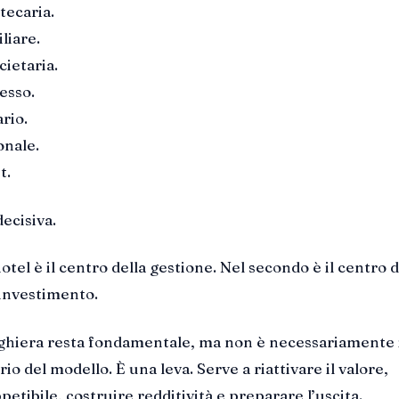
tecaria.
liare.
cietaria.
esso.
rio.
onale.
t.
ecisiva.
otel è il centro della gestione. Nel secondo è il centro d
investimento.
ghiera resta fondamentale, ma non è necessariamente 
o del modello. È una leva. Serve a riattivare il valore,
petibile, costruire redditività e preparare l’uscita.