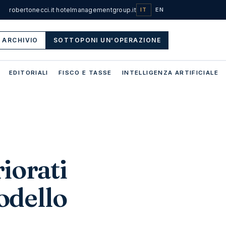
robertonecci.it
·
hotelmanagementgroup.it
IT
EN
ARCHIVIO
SOTTOPONI UN'OPERAZIONE
EDITORIALI
FISCO E TASSE
INTELLIGENZA ARTIFICIALE
riorati
modello