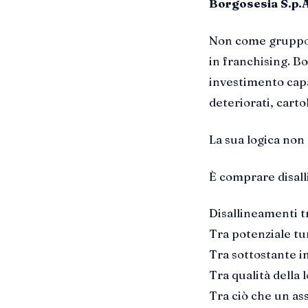
Borgosesia S.p.A
Non come gruppo 
in franchising. B
investimento capa
deteriorati, carto
La sua logica no
È comprare disal
Disallineamenti tr
Tra potenziale tu
Tra sottostante i
Tra qualità della 
Tra ciò che un as