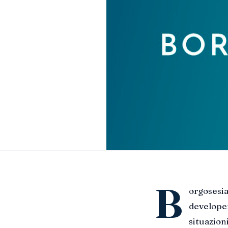
B
orgosesia
developer
situazion