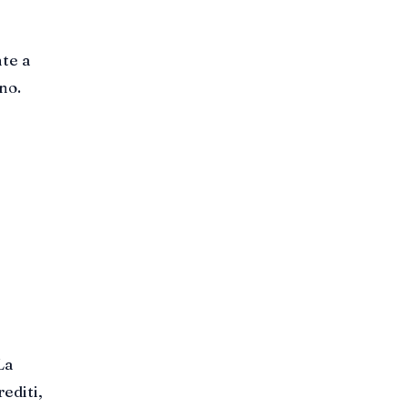
nte a
no.
 La
rediti,