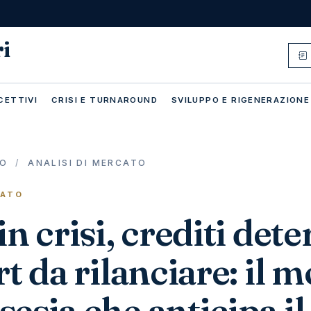
ri
CETTIVI
CRISI E TURNAROUND
SVILUPPO E RIGENERAZIONE
IO
/
ANALISI DI MERCATO
CATO
in crisi, crediti dete
rt da rilanciare: il 
esia che anticipa il