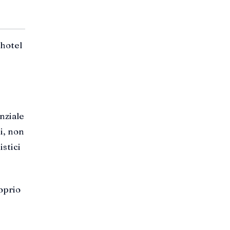
 hotel
nziale
i, non
stici
oprio