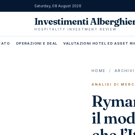
Saturday, 08 August 2026
Investimenti Alberghie
HOSPITALITY INVESTMENT REVIEW
RCATO
OPERAZIONI E DEAL
VALUTAZIONI HOTEL ED ASSET RI
HOME
/
ARCHIV
ANALISI DI MER
Ryman
il mod
che l’