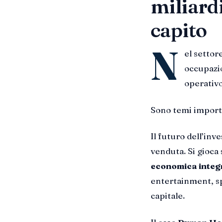
miliardi
capito
N
el settor
occupazio
operativo
Sono temi import
Il futuro dell’in
venduta. Si gioca 
economica integ
entertainment, sp
capitale.