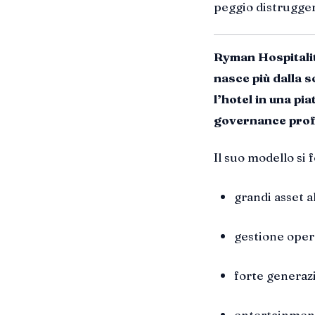
peggio distrugger
Ryman Hospitalit
nasce più dalla s
l’hotel in una p
governance profe
Il suo modello si
grandi asset a
gestione opera
forte generazi
entertainment