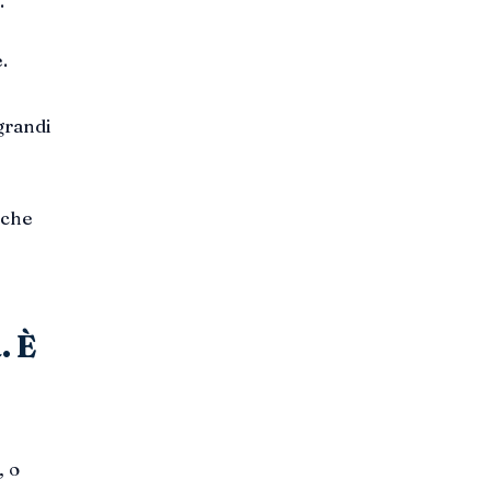
.
.
grandi
 che
. È
, o