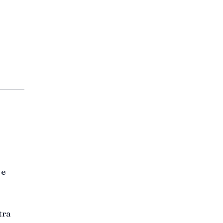
 e
tra