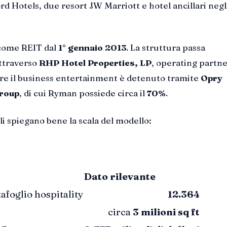
ord Hotels, due resort JW Marriott e hotel ancillari negli
 come REIT dal
1° gennaio 2013
. La struttura passa
ttraverso
RHP Hotel Properties, LP
, operating partn
re il business entertainment è detenuto tramite
Opry
roup
, di cui Ryman possiede circa il
70%
.
li spiegano bene la scala del modello:
Dato rilevante
afoglio hospitality
12.364
circa
3 milioni sq ft