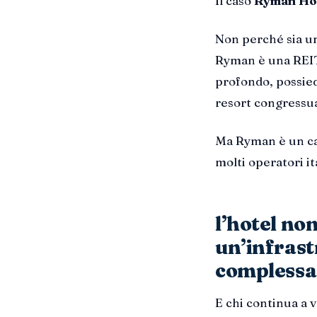
Il caso
Ryman Hos
Non perché sia un
Ryman è una REIT 
profondo, possied
resort congressua
Ma Ryman è un ca
molti operatori i
l’hotel non
un’infrast
complessa
E chi continua a v