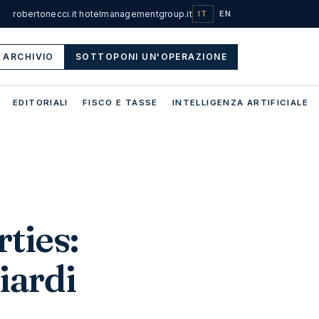
robertonecci.it
·
hotelmanagementgroup.it
IT
EN
ARCHIVIO
SOTTOPONI UN'OPERAZIONE
EDITORIALI
FISCO E TASSE
INTELLIGENZA ARTIFICIALE
ties:
iardi