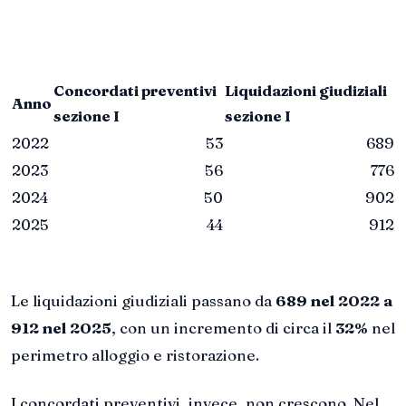
Concordati preventivi
Liquidazioni giudiziali
Anno
sezione I
sezione I
2022
53
689
2023
56
776
2024
50
902
2025
44
912
Le liquidazioni giudiziali passano da
689 nel 2022 a
912 nel 2025
, con un incremento di circa il
32%
nel
perimetro alloggio e ristorazione.
I concordati preventivi, invece, non crescono. Nel