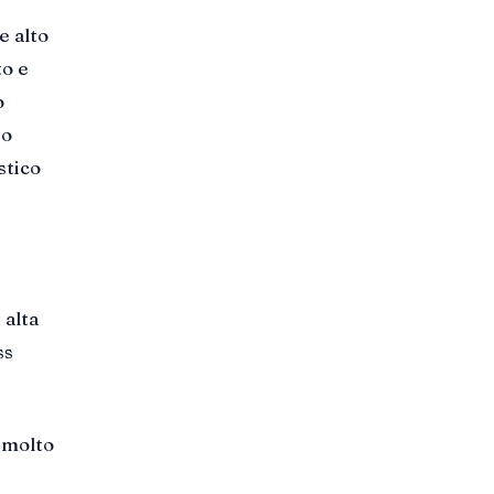
e alto
to e
o
to
stico
 alta
ss
a molto