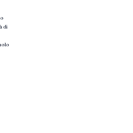
to
à di
uolo
e