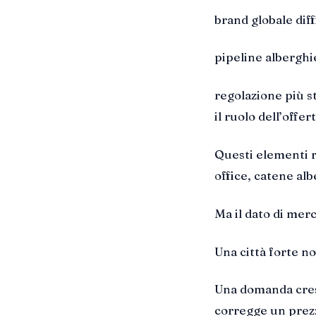
brand globale diff
pipeline alberghie
regolazione più st
il ruolo dell’offer
Questi elementi r
office, catene alb
Ma il dato di mer
Una città forte 
Una domanda cres
corregge un prezz