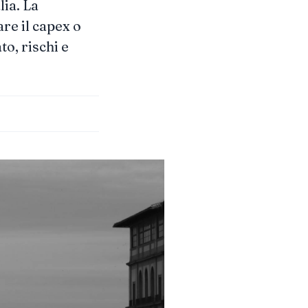
lia. La
re il capex o
o, rischi e