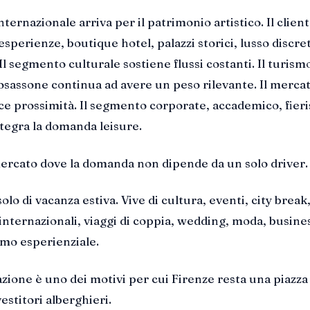
internazionale arriva per il patrimonio artistico. Il client
sperienze, boutique hotel, palazzi storici, lusso discre
 Il segmento culturale sostiene flussi costanti. Il turism
sassone continua ad avere un peso rilevante. Il merca
e prossimità. Il segmento corporate, accademico, fieri
tegra la domanda leisure.
 mercato dove la domanda non dipende da un solo driver.
olo di vacanza estiva. Vive di cultura, eventi, city break,
nternazionali, viaggi di coppia, wedding, moda, busine
smo esperienziale.
azione è uno dei motivi per cui Firenze resta una piazz
vestitori alberghieri.