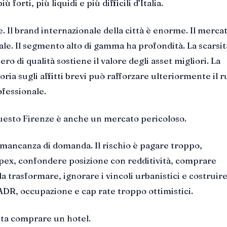
ù forti, più liquidi e più difficili d’Italia.
. Il brand internazionale della città è enorme. Il merca
ale. Il segmento alto di gamma ha profondità. La scarsit
ro di qualità sostiene il valore degli asset migliori. La
ria sugli affitti brevi può rafforzare ulteriormente il r
ofessionale.
uesto Firenze è anche un mercato pericoloso.
a mancanza di domanda. Il rischio è pagare troppo,
apex, confondere posizione con redditività, comprare
 da trasformare, ignorare i vincoli urbanistici e costruir
ADR, occupazione e cap rate troppo ottimistici.
sta comprare un hotel.