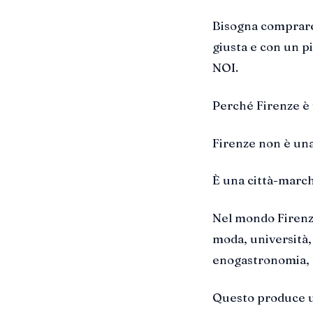
Bisogna comprare l
giusta e con un p
NOI.
Perché Firenze è
Firenze non è una
È una città-march
Nel mondo Firenze
moda, università,
enogastronomia, e
Questo produce u