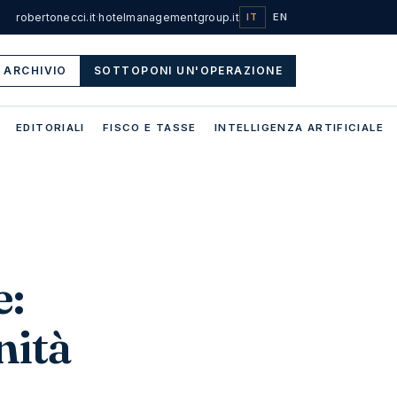
robertonecci.it
·
hotelmanagementgroup.it
IT
EN
ARCHIVIO
SOTTOPONI UN'OPERAZIONE
EDITORIALI
FISCO E TASSE
INTELLIGENZA ARTIFICIALE
e:
nità