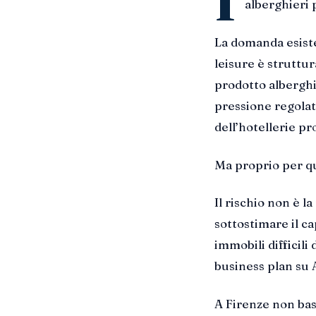
I
alberghieri pi
La domanda esiste
leisure è struttur
prodotto alberghie
pressione regolato
dell’hotellerie pr
Ma proprio per q
Il rischio non è l
sottostimare il c
immobili difficili
business plan su 
A Firenze non ba