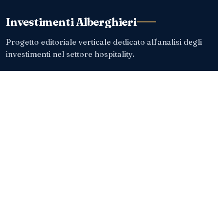
Investimenti Alberghieri
Progetto editoriale verticale dedicato all'analisi degli
investimenti nel settore hospitality.
ISCRIVITI ALLA NEWSLETTER
Le analisi e le operazioni più rilevanti, direttamente via email.
Indirizzo email
Acconsento al trattamento dei dati per ricevere la newsletter.
Leggi l'
informativa
.
Investimenti Alberghieri è di proprietà di
Roberto Necci
.