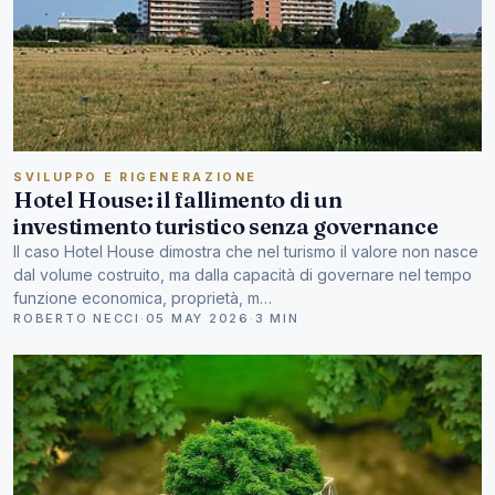
SVILUPPO E RIGENERAZIONE
Hotel House: il fallimento di un
investimento turistico senza governance
Il caso Hotel House dimostra che nel turismo il valore non nasce
dal volume costruito, ma dalla capacità di governare nel tempo
funzione economica, proprietà, m…
ROBERTO NECCI
·
05 MAY 2026
·
3 MIN