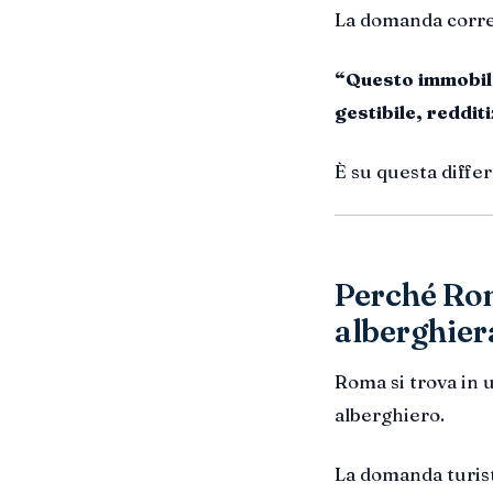
La domanda corre
“Questo immobile
gestibile, reddit
È su questa differ
Perché Rom
alberghier
Roma si trova in 
alberghiero.
La domanda turisti