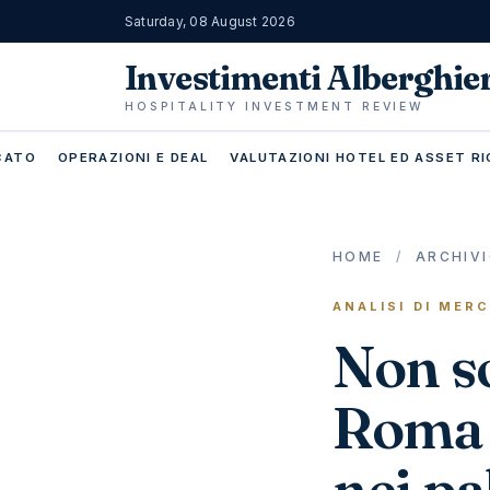
Saturday, 08 August 2026
Investimenti Alberghie
HOSPITALITY INVESTMENT REVIEW
RCATO
OPERAZIONI E DEAL
VALUTAZIONI HOTEL ED ASSET RI
HOME
/
ARCHIV
ANALISI DI MER
Non so
Roma i
nei pa