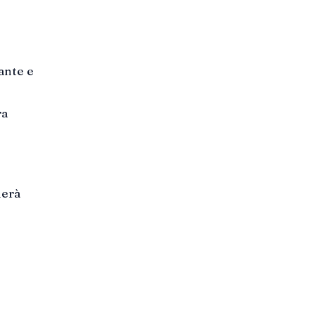
ante e
ra
ierà