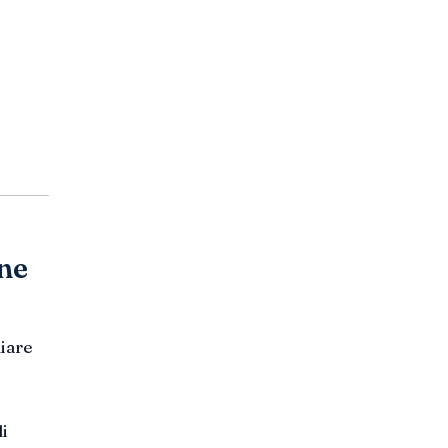
ne
liare
li