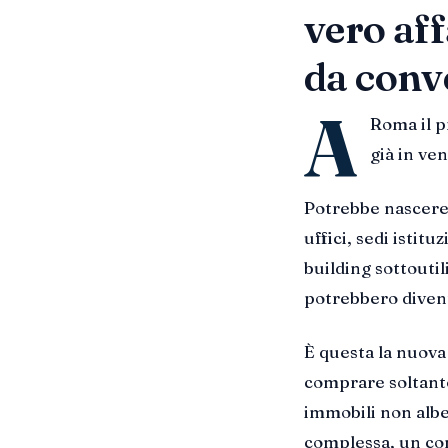
vero aff
da conv
A
Roma il p
già in ven
Potrebbe nascere
uffici, sedi istitu
building sottoutil
potrebbero divent
È questa la nuova 
comprare soltanto
immobili non albe
complessa, un con