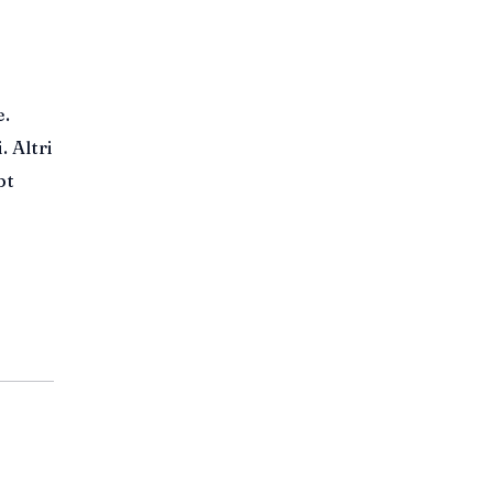
e.
 Altri
pt