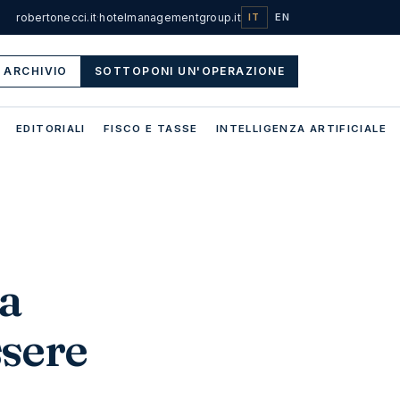
robertonecci.it
·
hotelmanagementgroup.it
IT
EN
ARCHIVIO
SOTTOPONI UN'OPERAZIONE
EDITORIALI
FISCO E TASSE
INTELLIGENZA ARTIFICIALE
 a
ssere