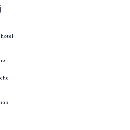
i
 hotel
ome
 che
 non