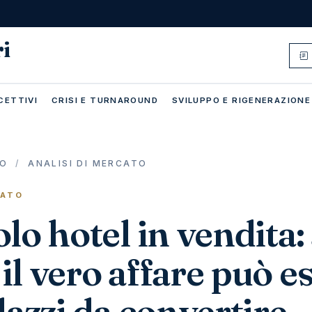
ri
CETTIVI
CRISI E TURNAROUND
SVILUPPO E RIGENERAZIONE
IO
/
ANALISI DI MERCATO
CATO
lo hotel in vendita:
l vero affare può e
lazzi da convertire