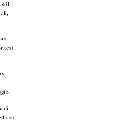
e il
ali,
.
set
ontesi
e.
gio.
à di
ll’uso