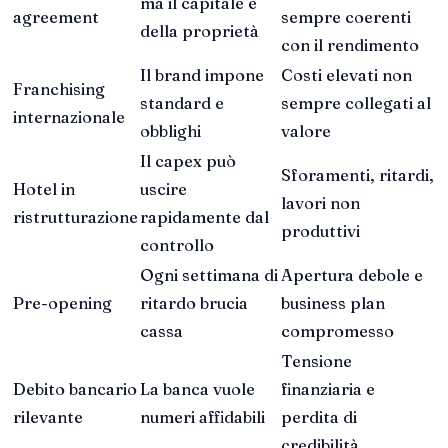
ma il capitale è
agreement
sempre coerenti
della proprietà
con il rendimento
Il brand impone
Costi elevati non
Franchising
standard e
sempre collegati al
internazionale
obblighi
valore
Il capex può
Sforamenti, ritardi,
Hotel in
uscire
lavori non
ristrutturazione
rapidamente dal
produttivi
controllo
Ogni settimana di
Apertura debole e
Pre-opening
ritardo brucia
business plan
cassa
compromesso
Tensione
Debito bancario
La banca vuole
finanziaria e
rilevante
numeri affidabili
perdita di
credibilità