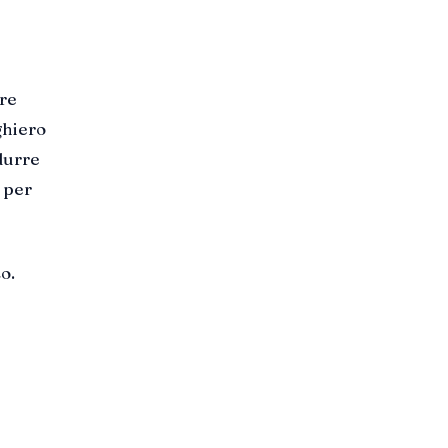
ore
ghiero
durre
 per
o.