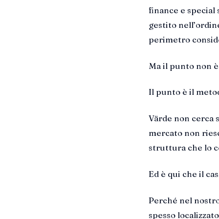
finance e special
gestito nell’ordin
perimetro consid
Ma il punto non è
Il punto è il meto
Värde non cerca s
mercato non riesce
struttura che lo 
Ed è qui che il ca
Perché nel nostro
spesso localizzat