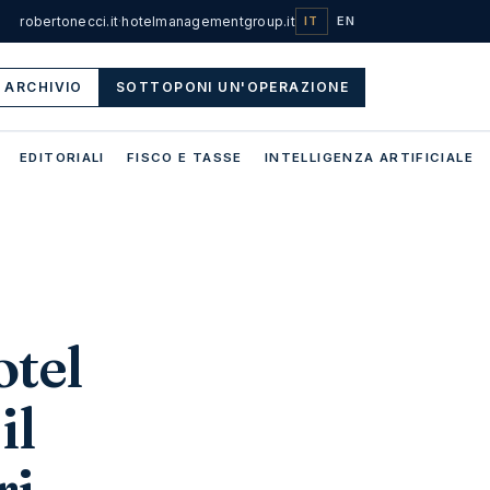
robertonecci.it
·
hotelmanagementgroup.it
IT
EN
ARCHIVIO
SOTTOPONI UN'OPERAZIONE
EDITORIALI
FISCO E TASSE
INTELLIGENZA ARTIFICIALE
otel
il
ri