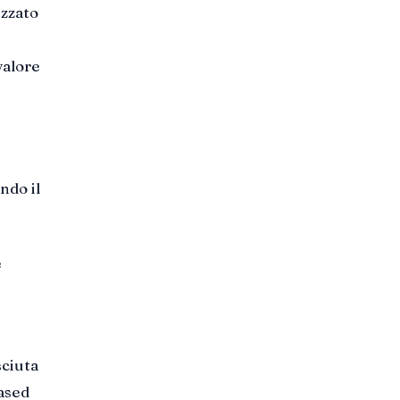
izzato
valore
ndo il
e
sciuta
based