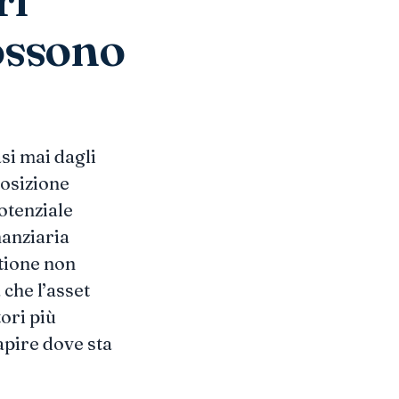
possono
si mai dagli
posizione
otenziale
nanziaria
stione non
che l’asset
ori più
capire dove sta