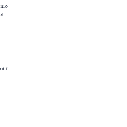
onio
el
i il