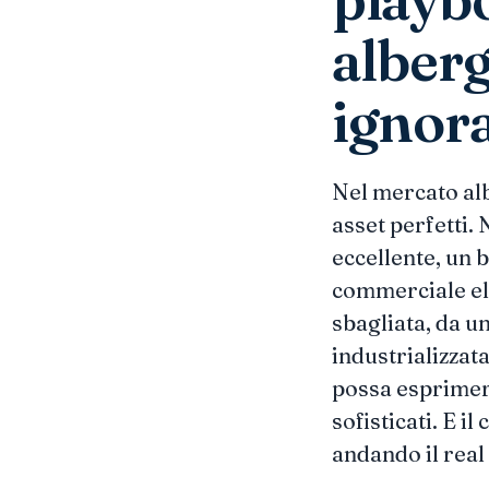
alberg
ignor
Nel mercato alb
asset perfetti.
eccellente, un 
commerciale ele
sbagliata, da u
industrializzat
possa esprimerl
sofisticati. E i
andando il real