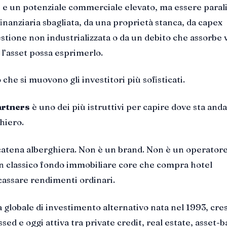
 e un potenziale commerciale elevato, ma essere paral
inanziaria sbagliata, da una proprietà stanca, da capex
estione non industrializzata o da un debito che assorbe 
l’asset possa esprimerlo.
 che si muovono gli investitori più sofisticati.
artners
è uno dei più istruttivi per capire dove sta anda
hiero.
catena alberghiera. Non è un brand. Non è un operator
un classico fondo immobiliare core che compra hotel
ncassare rendimenti ordinari.
 globale di investimento alternativo nata nel 1993, cre
ssed e oggi attiva tra private credit, real estate, asset-