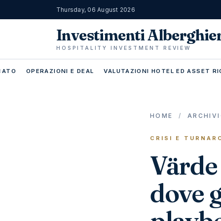
Thursday, 06 August 2026
Investimenti Alberghie
HOSPITALITY INVESTMENT REVIEW
RCATO
OPERAZIONI E DEAL
VALUTAZIONI HOTEL ED ASSET RI
HOME
/
ARCHIV
CRISI E TURNAR
Värde
dove gl
playbo