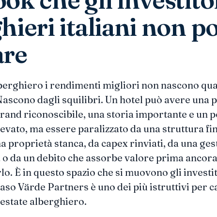
hieri italiani non 
are
erghiero i rendimenti migliori non nascono qua
 Nascono dagli squilibri. Un hotel può avere una 
brand riconoscibile, una storia importante e un p
vato, ma essere paralizzato da una struttura fi
na proprietà stanca, da capex rinviati, da una ge
a o da un debito che assorbe valore prima ancora 
o. È in questo spazio che si muovono gli investit
l caso Värde Partners è uno dei più istruttivi per 
 estate alberghiero.