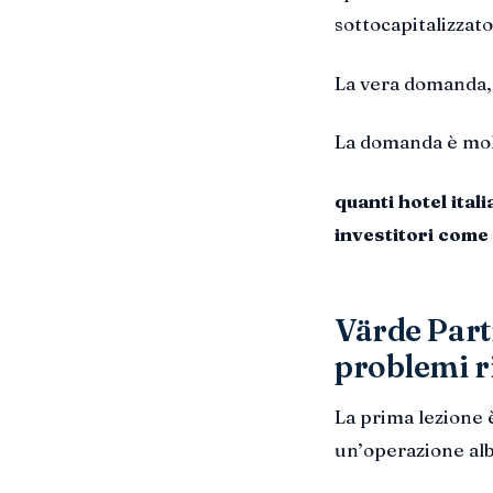
sottocapitalizzato
La vera domanda, q
La domanda è mol
quanti hotel ital
investitori come
Värde Part
problemi ri
La prima lezione 
un’operazione alb