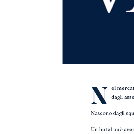
N
el mercat
dagli asse
Nascono dagli squi
Un hotel può aver