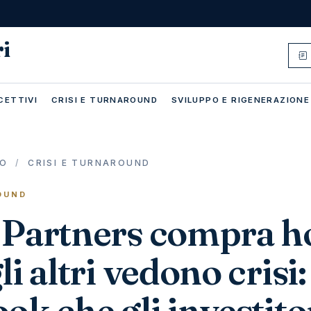
ri
CETTIVI
CRISI E TURNAROUND
SVILUPPO E RIGENERAZIONE
IO
/
CRISI E TURNAROUND
OUND
 Partners compra h
i altri vedono crisi: 
ok che gli investito