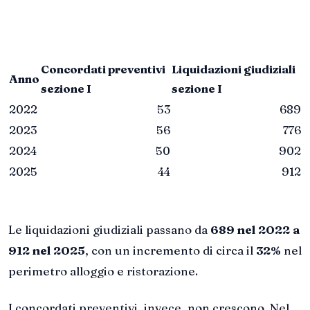
Concordati preventivi
Liquidazioni giudiziali
Anno
sezione I
sezione I
2022
53
689
2023
56
776
2024
50
902
2025
44
912
Le liquidazioni giudiziali passano da
689 nel 2022 a
912 nel 2025
, con un incremento di circa il
32%
nel
perimetro alloggio e ristorazione.
I concordati preventivi, invece, non crescono. Nel