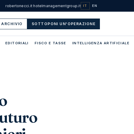
robertonecci.it
·
hotelmanagementgroup.it
IT
EN
ARCHIVIO
SOTTOPONI UN'OPERAZIONE
EDITORIALI
FISCO E TASSE
INTELLIGENZA ARTIFICIALE
o
futuro
ieri