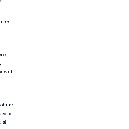
a con
ere,
,
ado di
obile:
sterni
 si