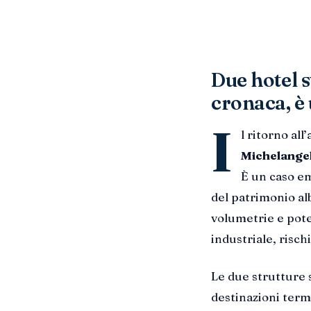
Due hotel s
cronaca, è 
I
l ritorno all’
Michelangel
È un caso e
del patrimonio alb
volumetrie e pote
industriale, rischi
Le due strutture 
destinazioni terma