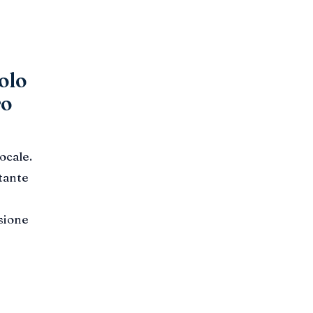
olo
ro
ocale.
tante
isione