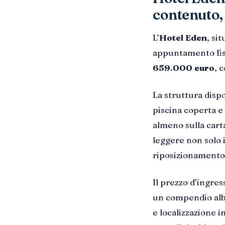
contenuto, 
L’
Hotel Eden
, si
appuntamento fis
659.000 euro
, 
La struttura disp
piscina coperta e
almeno sulla cart
leggere non solo i
riposizionamento
Il prezzo d’ingre
un compendio albe
e localizzazione i