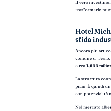
Il vero investime
trasformarlo nuov
Hotel Mich
sfida indus
Ancora più articola
comune di Teolo. L
circa
1,866 milion
La struttura con
piani. È quindi u
con potenzialità 
Nel mercato alber