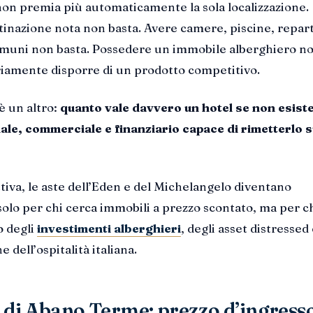
n premia più automaticamente la sola localizzazione.
tinazione nota non basta. Avere camere, piscine, repart
comuni non basta. Possedere un immobile alberghiero n
riamente disporre di un prodotto competitivo.
è un altro:
quanto vale davvero un hotel se non esist
ale, commerciale e finanziario capace di rimetterlo s
tiva, le aste dell’Eden e del Michelangelo diventano
solo per chi cerca immobili a prezzo scontato, ma per c
o degli
investimenti alberghieri
, degli asset distressed
 dell’ospitalità italiana.
 di Abano Terme: prezzo d’ingress