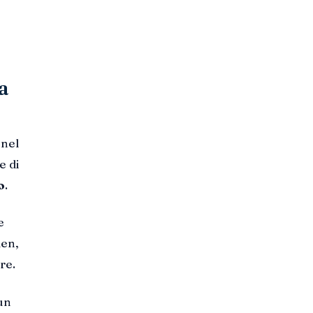
a
 nel
e di
o
.
e
den,
re.
un