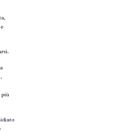
ta,
he
rsi.
la
,
 più
sidiato
e