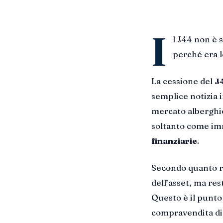
I
l J44 non è 
perché era l
La cessione del
J
semplice notizia 
mercato alberghier
soltanto come im
finanziarie
.
Secondo quanto ri
dell’asset, ma re
Questo è il punto
compravendita di 