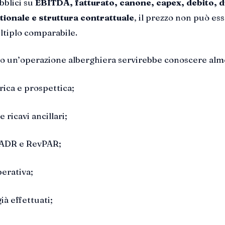
bblici su
EBITDA, fatturato, canone, capex, debito, 
tionale e struttura contrattuale
, il prezzo non può es
ltiplo comparabile.
ro un’operazione alberghiera servirebbe conoscere alm
orica e prospettica;
 ricavi ancillari;
 ADR e RevPAR;
erativa;
ià effettuati;