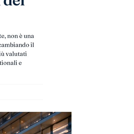
te, non è una
 cambiando il
ù valutati
ionali e