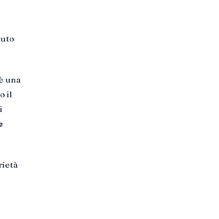
duto
 è una
 il
i
e
rietà