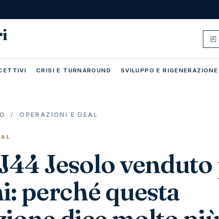
ri
CETTIVI
CRISI E TURNAROUND
SVILUPPO E RIGENERAZIONE
IO
/
OPERAZIONI E DEAL
EAL
J44 Jesolo venduto 
i: perché questa
ione dice molto più