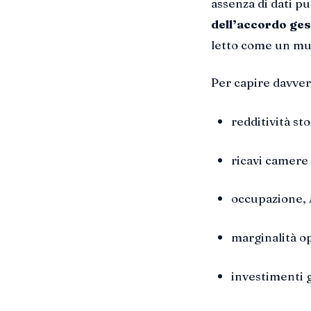
assenza di dati pu
dell’accordo ges
letto come un mu
Per capire davve
redditività st
ricavi camere e
occupazione,
marginalità op
investimenti g