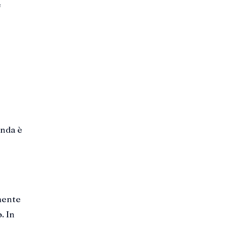
e
anda è
mente
. In