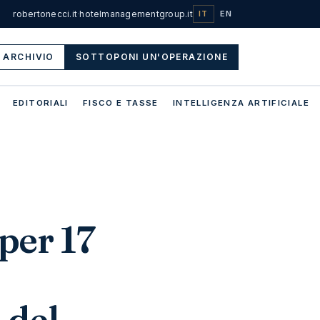
robertonecci.it
·
hotelmanagementgroup.it
IT
EN
ARCHIVIO
SOTTOPONI UN'OPERAZIONE
EDITORIALI
FISCO E TASSE
INTELLIGENZA ARTIFICIALE
per 17
 del