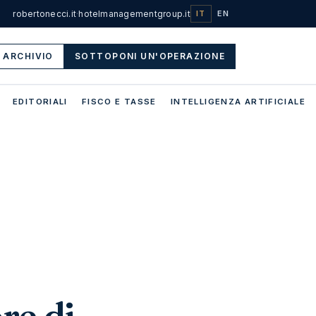
robertonecci.it
·
hotelmanagementgroup.it
IT
EN
ARCHIVIO
SOTTOPONI UN'OPERAZIONE
EDITORIALI
FISCO E TASSE
INTELLIGENZA ARTIFICIALE
re di