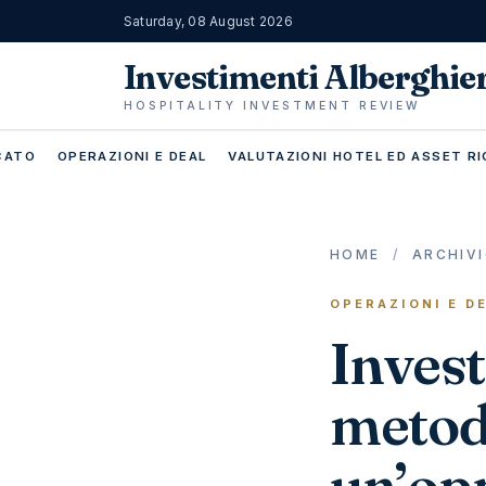
Saturday, 08 August 2026
Investimenti Alberghie
HOSPITALITY INVESTMENT REVIEW
RCATO
OPERAZIONI E DEAL
VALUTAZIONI HOTEL ED ASSET RI
HOME
/
ARCHIV
OPERAZIONI E D
Invest
metod
un’opp