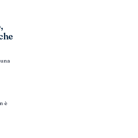
,
 che
a una
n è