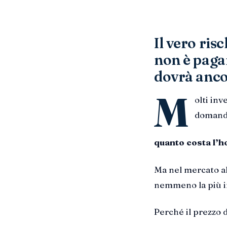
Il vero ris
non è paga
dovrà anco
M
olti inv
domand
quanto costa l’h
Ma nel mercato al
nemmeno la più 
Perché il prezzo di