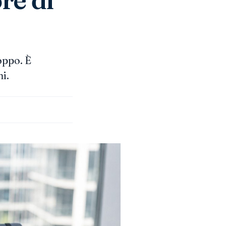
oppo. È
i.