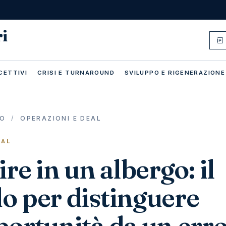
ri
CETTIVI
CRISI E TURNAROUND
SVILUPPO E RIGENERAZIONE
IO
/
OPERAZIONI E DEAL
EAL
ire in un albergo: il
o per distinguere
ortunità da un erro