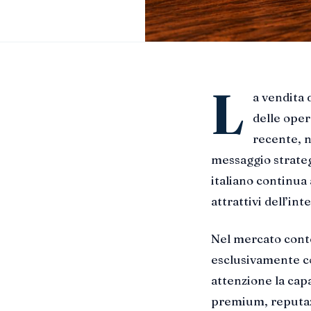
L
a vendita
delle oper
recente, n
messaggio strategi
italiano continua 
attrattivi dell’i
Nel mercato conte
esclusivamente co
attenzione la capa
premium, reputaz