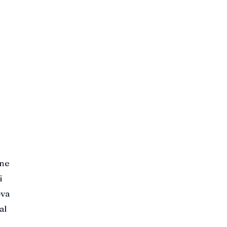
ine
i
ova
al