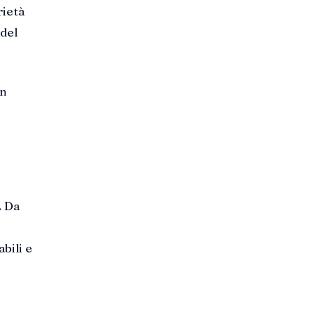
rietà
 del
un
. Da
bili e