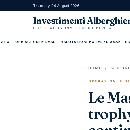
Thursday, 06 August 2026
Investimenti Alberghie
HOSPITALITY INVESTMENT REVIEW
RCATO
OPERAZIONI E DEAL
VALUTAZIONI HOTEL ED ASSET RI
HOME
/
ARCHIV
OPERAZIONI E D
Le Ma
trophy
contin