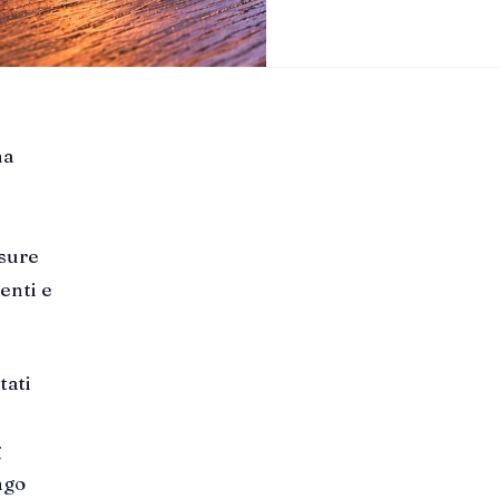
na
isure
enti e
tati
g
ngo