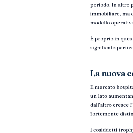
periodo. In altre 
immobiliare, ma d
modello operativ
È proprio in que
significato partic
La nuova ce
Il mercato hospit
un lato aumentano 
dall’altro cresce 
fortemente distin
I cosiddetti trop