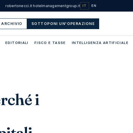
robertonecci.it
·
hotelmanagementgroup.it
IT
EN
ARCHIVIO
SOTTOPONI UN'OPERAZIONE
EDITORIALI
FISCO E TASSE
INTELLIGENZA ARTIFICIALE
rché i
itali