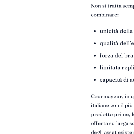
Non si tratta semp
combinare:
unicità della
qualità dell’
forza del bra
limitata repli
capacità di 
Courmayeur, in qu
italiane con il pi
prodotto prime, le
offerta su larga 
degli asset esisten