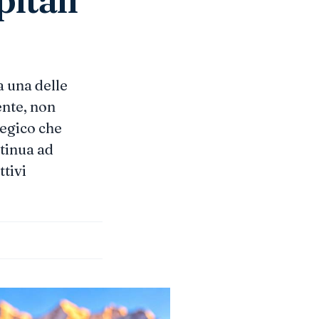
 una delle
ente, non
tegico che
ntinua ad
ttivi