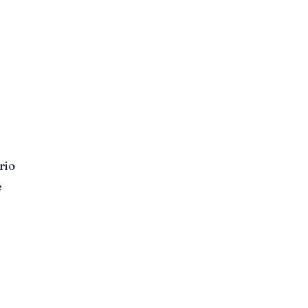
rio
e