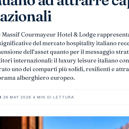
azionali
Le Massif Courmayeur Hotel & Lodge rappresenta
significative del mercato hospitality italiano rec
mensione dell’asset quanto per il messaggio stra
titori internazionali: il luxury leisure italiano co
to uno dei comparti più solidi, resilienti e attra
norama alberghiero europeo.
I
·
26 MAY 2026
·
4 MIN DI LETTURA