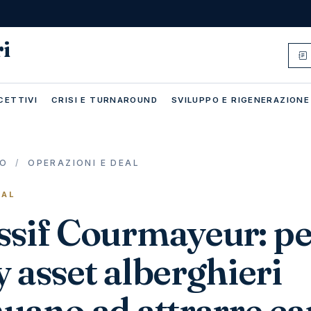
ri
CETTIVI
CRISI E TURNAROUND
SVILUPPO E RIGENERAZIONE
IO
/
OPERAZIONI E DEAL
EAL
ssif Courmayeur: pe
 asset alberghieri
uano ad attrarre cap